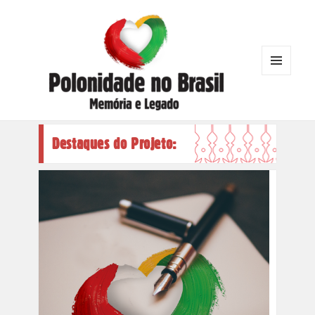
MENU
AND
WIDGETS
Polonidade no Brasil
Destaques do Projeto: