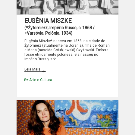
EUGÊNIA MISZKE
(*Żytomierz, Império Russo, c. 1868 /
+Varsóvia, Polônia, 1934)
Eugênia Miszke* nasceu em 1868, na cidade de
Żytomierz (atualmente na Ucrânia), filha de Roman
e Marja (nascida Gołubijewski) Czyżowski. Embora
fosse etnicamente polonesa, ela nasceu no
Império Russo, sob …
EUGÊNIA MISZKE
Leia Mais
Arte e Cultura